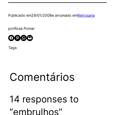
Publicado em
29/01/2008
e arrumado em
Retrosaria
por
Rosa Pomar
Share on Facebook
Share on Pinterest
Share on WhatsApp
Email this Page
Tags:
Comentários
14 responses to
“embrulhos”