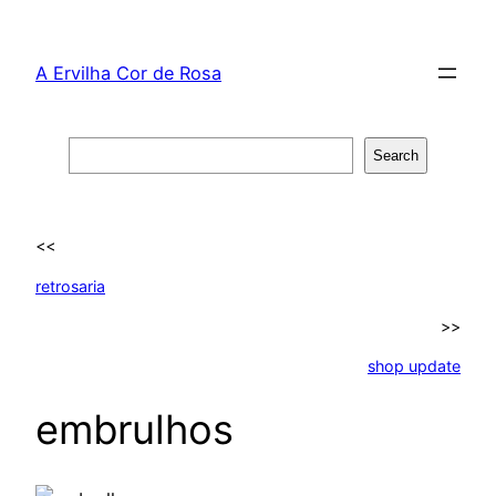
Skip
to
A Ervilha Cor de Rosa
content
Search
Search
<<
retrosaria
>>
shop update
embrulhos