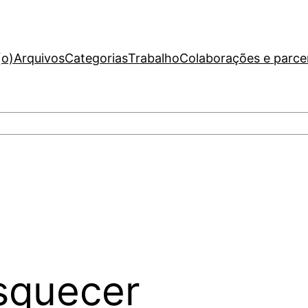
(o)
Arquivos
Categorias
Trabalho
Colaborações e parce
squecer