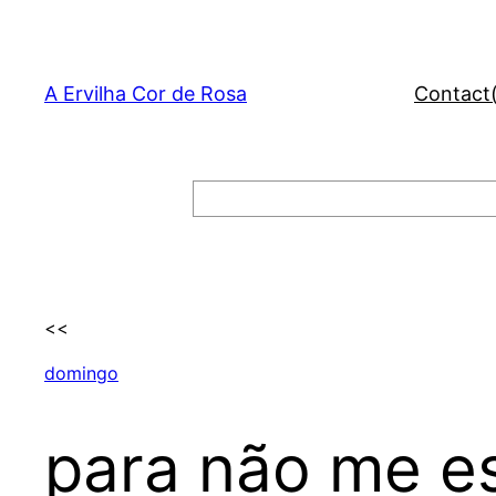
Skip
to
content
A Ervilha Cor de Rosa
Contact
Search
<<
domingo
para não me e