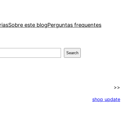
rias
Sobre este blog
Perguntas frequentes
Search
>>
shop update