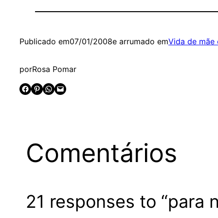
Publicado em
07/01/2008
e arrumado em
Vida de mãe 
por
Rosa Pomar
Share on Facebook
Share on Pinterest
Share on WhatsApp
Email this Page
Comentários
21 responses to “para