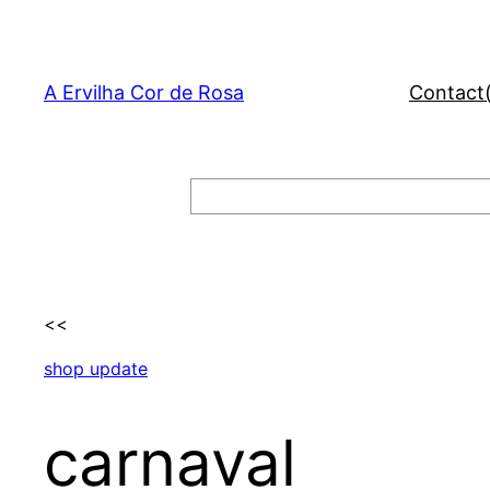
Skip
to
content
A Ervilha Cor de Rosa
Contact
Search
<<
shop update
carnaval