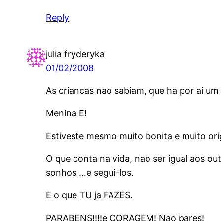
Reply
julia fryderyka
01/02/2008
As criancas nao sabiam, que ha por ai u
Menina E!
Estiveste mesmo muito bonita e muito orig
O que conta na vida, nao ser igual aos out
sonhos …e segui-los.
E o que TU ja FAZES.
PARABENS!!!!e CORAGEM! Nao pares!