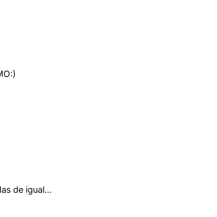
MO:)
das de igual…