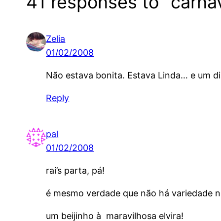
41 responses to “carna
Zelia
01/02/2008
Não estava bonita. Estava Linda… e um di
Reply
pal
01/02/2008
rai’s parta, pá!
é mesmo verdade que não há variedade nen
um beijinho à maravilhosa elvira!