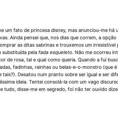
-me um fato de princesa disney, mas anunciou-me há
vas. Ainda pensei que, nos dias que correm, a opção
ar as ditas sabrinas e trouxemos um irresistível pi
o substituída pela
fada esqueleto
. Não me ocorreu inte
a cor de rosa, tal e qual como queria. Quando a fui b
adas, fadinhas, rainhas ou belas-e-o-monstro (que é 
e tais?). Desatou num pranto sobre ser igual e ser dif
péssima ideia. Tentei consolá-la com um vago discur
 tudo, disse-me em segredo, foi não ter ouvido dizer