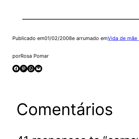
Publicado em
01/02/2008
e arrumado em
Vida de mãe 
por
Rosa Pomar
Share on Facebook
Share on Pinterest
Share on WhatsApp
Email this Page
Comentários