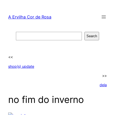
Skip
to
A Ervilha Cor de Rosa
content
Search
Search
<<
shop(s) update
>>
dela
no fim do inverno