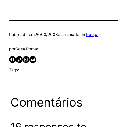
Publicado em
26/03/2008
e arrumado em
Roupa
por
Rosa Pomar
Share on Facebook
Share on Pinterest
Share on WhatsApp
Email this Page
Tags:
Comentários
16 responses to