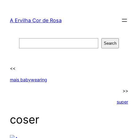
Skip
to
A Ervilha Cor de Rosa
content
Search
Search
<<
mais babywearing
>>
super
coser