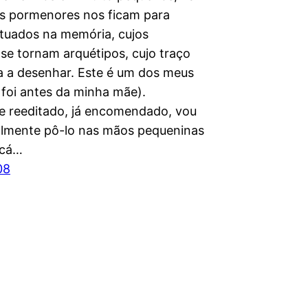
jos pormenores nos ficam para
tuados na memória, cujos
se tornam arquétipos, cujo traço
a a desenhar. Este é um dos meus
 foi antes da minha mãe).
e reeditado, já encomendado, vou
almente pô-lo nas mãos pequeninas
 cá…
08