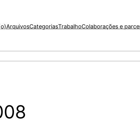
(o)
Arquivos
Categorias
Trabalho
Colaborações e parce
008