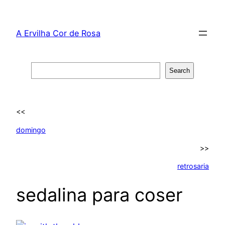
Skip
to
A Ervilha Cor de Rosa
content
Search
Search
<<
domingo
>>
retrosaria
sedalina para coser