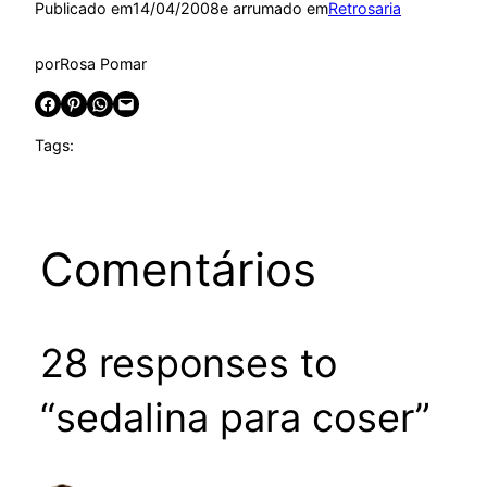
Publicado em
14/04/2008
e arrumado em
Retrosaria
por
Rosa Pomar
Share on Facebook
Share on Pinterest
Share on WhatsApp
Email this Page
Tags:
Comentários
28 responses to
“sedalina para coser”