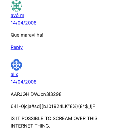
avó m
14/04/2008
Que maravilha!
Reply
alix
14/04/2008
AARJGHIDWJcn3i3298
641-0jcja#sd][b.l01924LK”£%)(£*$_!jF
iS IT POSSIBLE TO SCREAM OVER THIS
INTERNET THING.