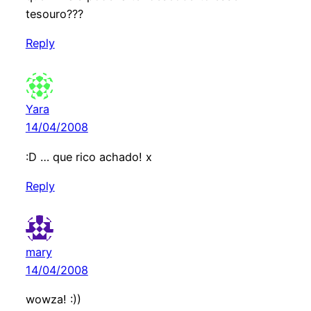
tesouro???
Reply
Yara
14/04/2008
:D … que rico achado! x
Reply
mary
14/04/2008
wowza! :))