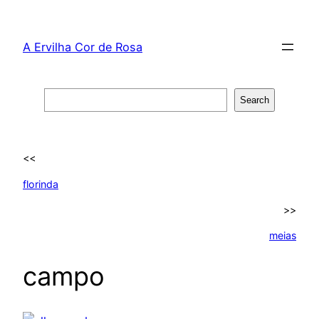
Skip
to
A Ervilha Cor de Rosa
content
Search
Search
<<
florinda
>>
meias
campo