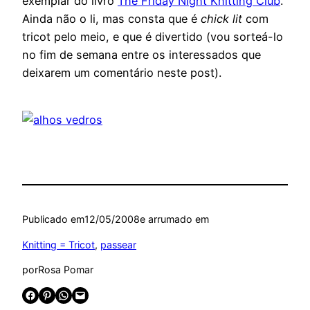
exemplar do livro
The Friday Night Knitting Club
.
Ainda não o li, mas consta que é
chick lit
com
tricot pelo meio, e que é divertido (vou sorteá-lo
no fim de semana entre os interessados que
deixarem um comentário neste post).
Publicado em
12/05/2008
e arrumado em
Knitting = Tricot
, 
passear
por
Rosa Pomar
Share on Facebook
Share on Pinterest
Share on WhatsApp
Email this Page