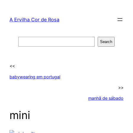
Skip
to
A Ervilha Cor de Rosa
content
Search
Search
<<
babywearing em portugal
>>
manhã de sábado
mini