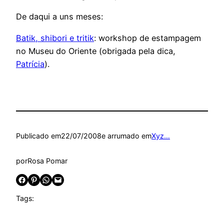
De daqui a uns meses:
Batik, shibori e tritik
: workshop de estampagem
no Museu do Oriente (obrigada pela dica,
Patrícia
).
Publicado em
22/07/2008
e arrumado em
Xyz…
por
Rosa Pomar
Share on Facebook
Share on Pinterest
Share on WhatsApp
Email this Page
Tags: