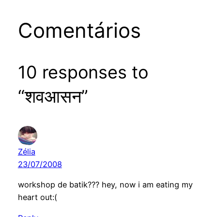
Comentários
10 responses to
“शवआसन”
Zélia
23/07/2008
workshop de batik??? hey, now i am eating my
heart out:(