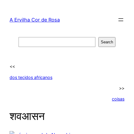
Skip
to
A Ervilha Cor de Rosa
content
Search
Search
<<
dos tecidos africanos
>>
coisas
शवआसन