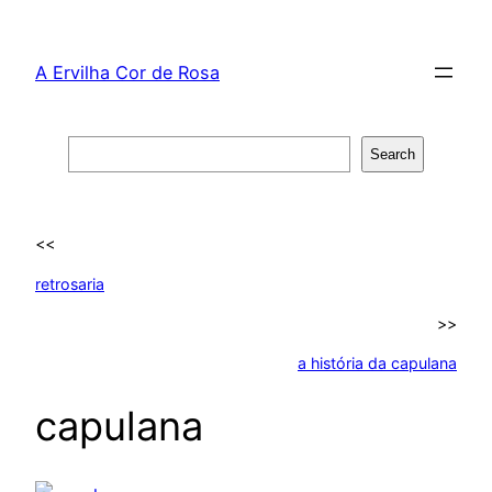
Skip
to
A Ervilha Cor de Rosa
content
Search
Search
<<
retrosaria
>>
a história da capulana
capulana