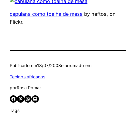
capulana como toalha de mesa
by neftos, on
Flickr.
Publicado em
18/07/2008
e arrumado em
Tecidos africanos
por
Rosa Pomar
Share on Facebook
Share on Pinterest
Share on WhatsApp
Email this Page
Tags: