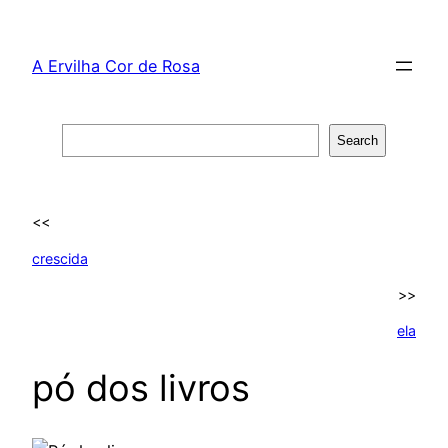
Skip
to
A Ervilha Cor de Rosa
content
Search
Search
<<
crescida
>>
ela
pó dos livros