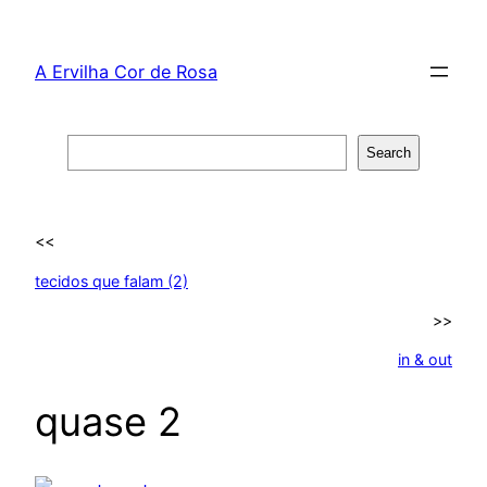
Skip
to
A Ervilha Cor de Rosa
content
Search
Search
<<
tecidos que falam (2)
>>
in & out
quase 2