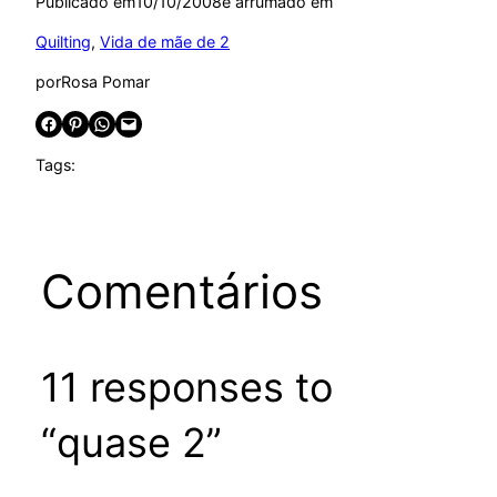
Publicado em
10/10/2008
e arrumado em
Quilting
, 
Vida de mãe de 2
por
Rosa Pomar
Share on Facebook
Share on Pinterest
Share on WhatsApp
Email this Page
Tags:
Comentários
11 responses to
“quase 2”