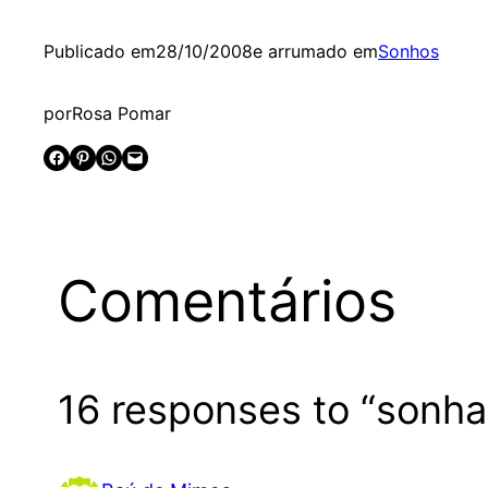
Publicado em
28/10/2008
e arrumado em
Sonhos
por
Rosa Pomar
Share on Facebook
Share on Pinterest
Share on WhatsApp
Email this Page
Comentários
16 responses to “sonhar