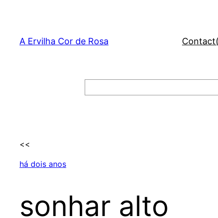
Skip
to
content
A Ervilha Cor de Rosa
Contact
Search
<<
há dois anos
sonhar alto