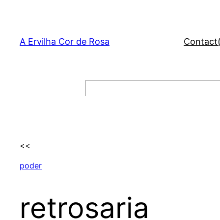
Skip
to
content
A Ervilha Cor de Rosa
Contact
Search
<<
poder
retrosaria