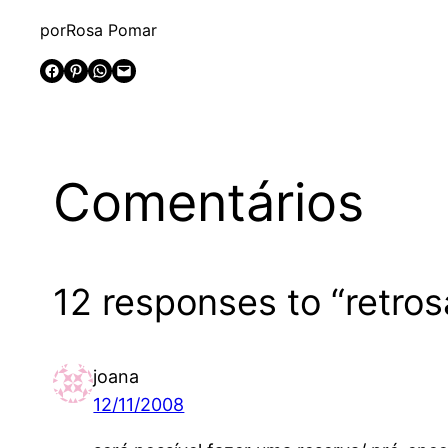
por
Rosa Pomar
Share on Facebook
Share on Pinterest
Share on WhatsApp
Email this Page
Comentários
12 responses to “retros
joana
12/11/2008