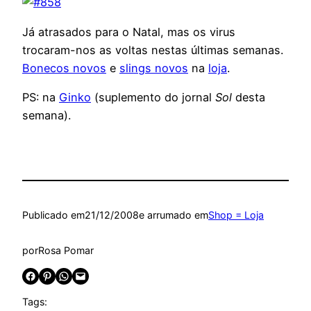
Já atrasados para o Natal, mas os virus
trocaram-nos as voltas nestas últimas semanas.
Bonecos novos
e
slings novos
na
loja
.
PS: na
Ginko
(suplemento do jornal
Sol
desta
semana).
Publicado em
21/12/2008
e arrumado em
Shop = Loja
por
Rosa Pomar
Share on Facebook
Share on Pinterest
Share on WhatsApp
Email this Page
Tags: