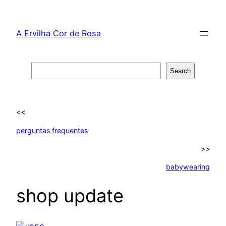
Skip
to
A Ervilha Cor de Rosa
content
Search
Search
<<
perguntas frequentes
>>
babywearing
shop update