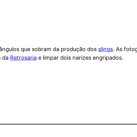
triângulos que sobram da produção dos
slings
. As foto
s da
Retrosaria
e limpar dois narizes engripados.