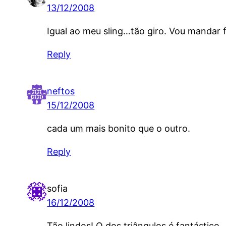
13/12/2008
Igual ao meu sling…tão giro. Vou mandar 
Reply
neftos
15/12/2008
cada um mais bonito que o outro.
Reply
sofia
16/12/2008
Tão lindos! O dos triângulos é fantástico