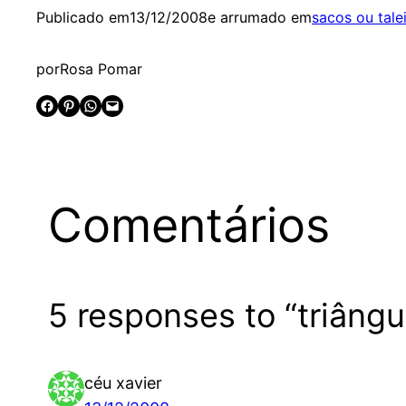
Publicado em
13/12/2008
e arrumado em
sacos ou tale
por
Rosa Pomar
Share on Facebook
Share on Pinterest
Share on WhatsApp
Email this Page
Comentários
5 responses to “triângu
céu xavier