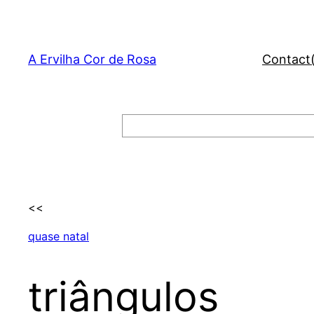
Skip
to
content
A Ervilha Cor de Rosa
Contact
Search
<<
quase natal
triângulos