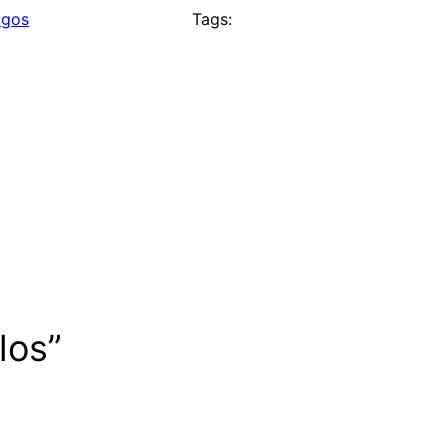
igos
Tags:
los”