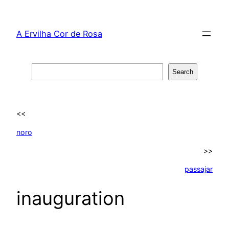
Skip
to
A Ervilha Cor de Rosa
content
Search
Search
<<
noro
>>
passajar
inauguration