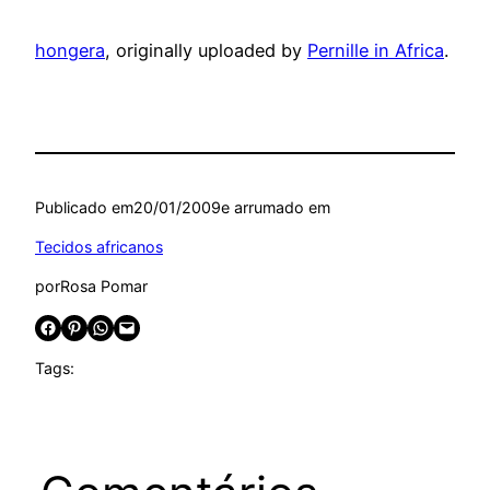
hongera
, originally uploaded by
Pernille in Africa
.
Publicado em
20/01/2009
e arrumado em
Tecidos africanos
por
Rosa Pomar
Share on Facebook
Share on Pinterest
Share on WhatsApp
Email this Page
Tags: