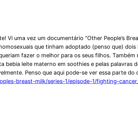
nte! Vi uma vez um documentário “Other People’s Brea
de homosexuais que tinham adoptado (penso que) doi
s queriam fazer o melhor para os seus filhos. Tamb
 bebia leite materno em soothies e pelas palavras de
velmente. Penso que aqui pode-se ver essa parte do
les-breast-milk/series-1/episode-1/fighting-cancer