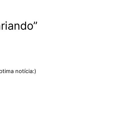
ariando”
tima notícia:)