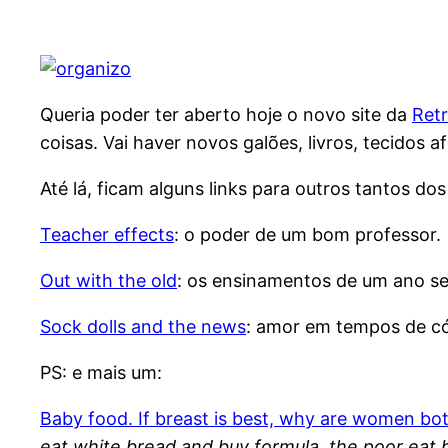
Queria poder ter aberto hoje o novo site da
Retr
coisas. Vai haver novos galões, livros, tecidos 
Até lá, ficam alguns links para outros tantos do
Teacher effects
: o poder de um bom professor.
Out with the old
: os ensinamentos de um ano se
Sock dolls and the news
: amor em tempos de có
PS: e mais um:
Baby food. If breast is best, why are women bott
eat white bread and buy formula, the poor eat