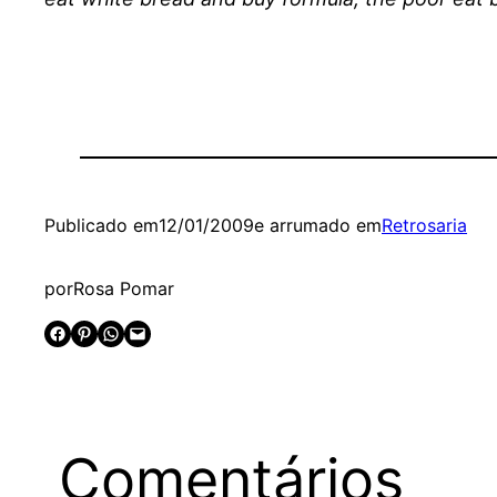
Publicado em
12/01/2009
e arrumado em
Retrosaria
por
Rosa Pomar
Share on Facebook
Share on Pinterest
Share on WhatsApp
Email this Page
Comentários