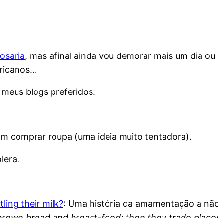
osaria
, mas afinal ainda vou demorar mais um dia ou 
africanos…
s meus blogs preferidos:
m comprar roupa (uma ideia muito tentadora).
lera.
ling their milk?
: Uma história da amamentação a nã
 brown bread and breast-feed; then they trade place