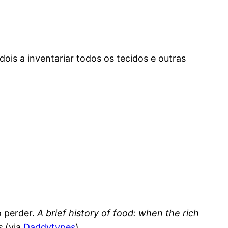
dois a inventariar todos os tecidos e outras
o perder.
A brief history of food: when the rich
s
(via
Daddytypes
).