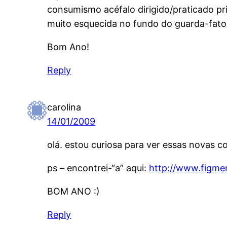
consumismo acéfalo dirigido/praticado pr
muito esquecida no fundo do guarda-fato
Bom Ano!
Reply
carolina
14/01/2009
olá. estou curiosa para ver essas novas co
ps – encontrei-“a” aqui:
http://www.figme
BOM ANO :)
Reply