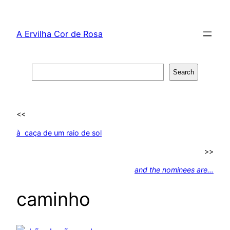
Skip
to
A Ervilha Cor de Rosa
content
Search
Search
<<
à caça de um raio de sol
>>
and the nominees are…
caminho