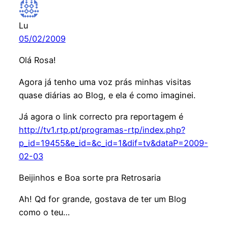
Lu
05/02/2009
Olá Rosa!
Agora já tenho uma voz prás minhas visitas
quase diárias ao Blog, e ela é como imaginei.
Já agora o link correcto pra reportagem é
http://tv1.rtp.pt/programas-rtp/index.php?
p_id=19455&e_id=&c_id=1&dif=tv&dataP=2009-
02-03
Beijinhos e Boa sorte pra Retrosaria
Ah! Qd for grande, gostava de ter um Blog
como o teu…