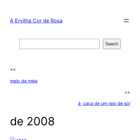
Skip
to
A Ervilha Cor de Rosa
content
Search
Search
<<
meio da meia
>>
à caça de um raio de sol
de 2008