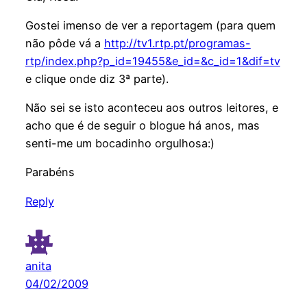
Gostei imenso de ver a reportagem (para quem
não pôde vá a
http://tv1.rtp.pt/programas-
rtp/index.php?p_id=19455&e_id=&c_id=1&dif=tv
e clique onde diz 3ª parte).
Não sei se isto aconteceu aos outros leitores, e
acho que é de seguir o blogue há anos, mas
senti-me um bocadinho orgulhosa:)
Parabéns
Reply
anita
04/02/2009