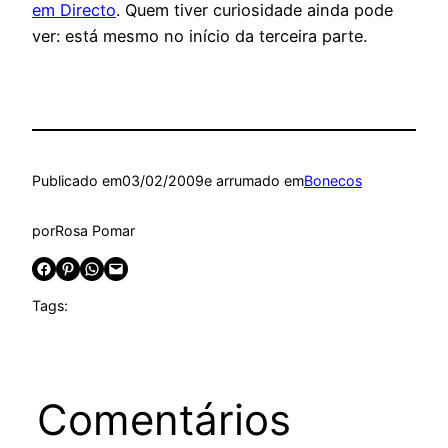
em Directo
. Quem tiver curiosidade ainda pode
ver: está mesmo no início da terceira parte.
Publicado em
03/02/2009
e arrumado em
Bonecos
por
Rosa Pomar
Share on Facebook
Share on Pinterest
Share on WhatsApp
Email this Page
Tags:
Comentários