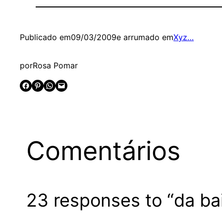
Publicado em
09/03/2009
e arrumado em
Xyz…
por
Rosa Pomar
Share on Facebook
Share on Pinterest
Share on WhatsApp
Email this Page
Comentários
23 responses to “da ba