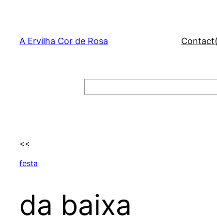
Skip
to
content
A Ervilha Cor de Rosa
Contact
Search
<<
festa
da baixa