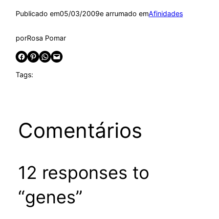
Publicado em
05/03/2009
e arrumado em
Afinidades
por
Rosa Pomar
Share on Facebook
Share on Pinterest
Share on WhatsApp
Email this Page
Tags:
Comentários
12 responses to
“genes”