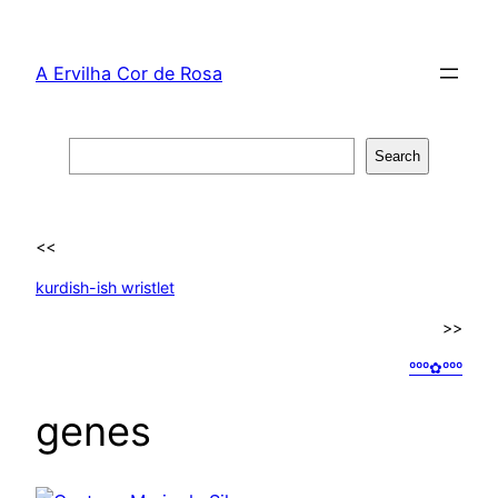
Skip
to
A Ervilha Cor de Rosa
content
Search
Search
<<
kurdish-ish wristlet
>>
ººº✿ººº
genes