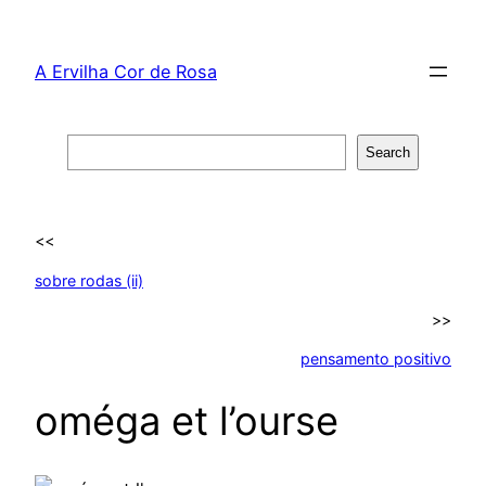
Skip
to
A Ervilha Cor de Rosa
content
Search
Search
<<
sobre rodas (ii)
>>
pensamento positivo
oméga et l’ourse