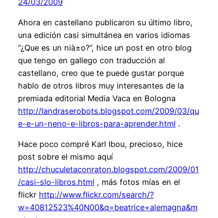
24/03/2009
Ahora en castellano publicaron su último libro,
una edición casi simultánea en varios idiomas
“¿Que es un nià±o?”, hice un post en otro blog
que tengo en gallego con traducción al
castellano, creo que te puede gustar porque
hablo de otros libros muy interesantes de la
premiada editorial Media Vaca en Bologna
http://landraserobots.blogspot.com/2009/03/qu
e-e-un-neno-e-libros-para-aprender.html
.
Hace poco compré Karl Ibou, precioso, hice
post sobre el mismo aquí
http://chuculetaconraton.blogspot.com/2009/01
/casi-slo-libros.html
, más fotos mías en el
flickr
http://www.flickr.com/search/?
w=40812523%40N00&q=beatrice+alemagna&m