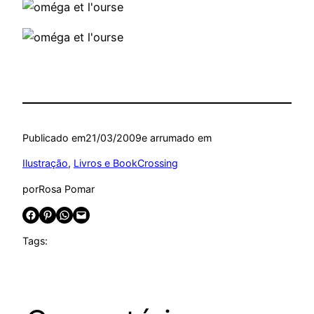
Publicado em
21/03/2009
e arrumado em
Ilustração
, 
Livros e BookCrossing
por
Rosa Pomar
Share on Facebook
Share on Pinterest
Share on WhatsApp
Email this Page
Tags: