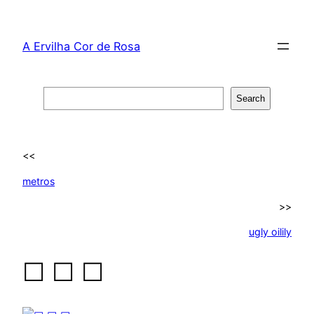
Skip
to
A Ervilha Cor de Rosa
content
Search
Search
<<
metros
>>
ugly oilily
☐ ☐ ☐