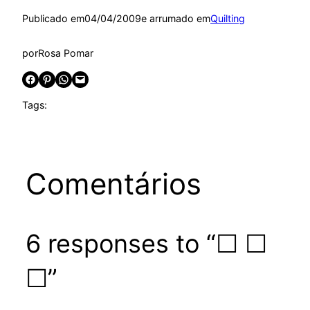
Publicado em
04/04/2009
e arrumado em
Quilting
por
Rosa Pomar
Share on Facebook
Share on Pinterest
Share on WhatsApp
Email this Page
Tags:
Comentários
6 responses to “☐ ☐
☐”