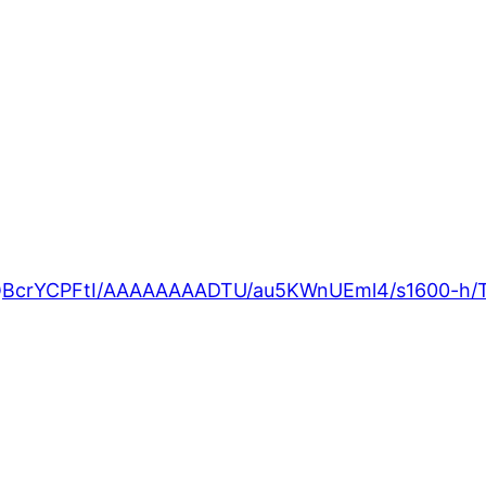
Y/SQBcrYCPFtI/AAAAAAAADTU/au5KWnUEml4/s1600-h/