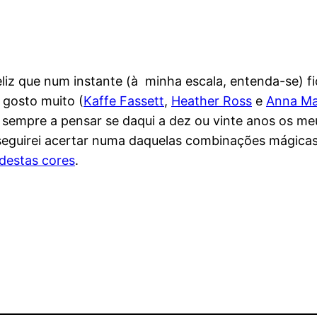
liz que num instante (à minha escala, entenda-se) f
 gosto muito (
Kaffe Fassett
,
Heather Ross
e
Anna Ma
o sempre a pensar se daqui a dez ou vinte anos os m
nseguirei acertar numa daquelas combinações mágic
destas cores
.