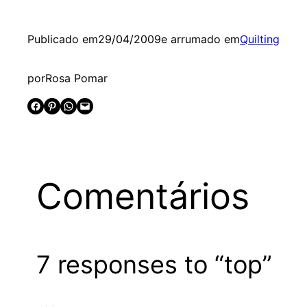
Publicado em
29/04/2009
e arrumado em
Quilting
por
Rosa Pomar
Share on Facebook
Share on Pinterest
Share on WhatsApp
Email this Page
Comentários
7 responses to “top”