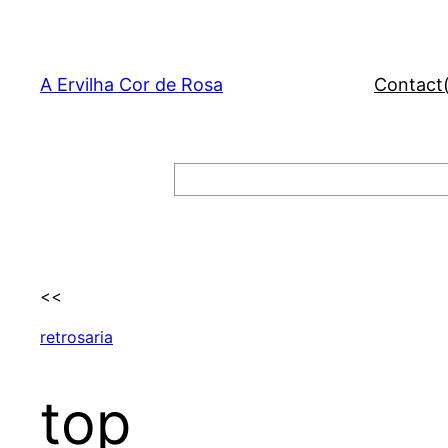
Skip
to
content
A Ervilha Cor de Rosa
Contact
Search
<<
retrosaria
top