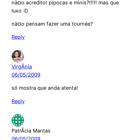
nà¤o acredito! pipocas e minis?!!!!! mas que
luxo :D
nà¤o pensam fazer uma tournée?
Reply
VirgÃ­nia
06/05/2009
só mostra que anda atenta!
Reply
PatrÃ­cia Mantas
06/05/2009