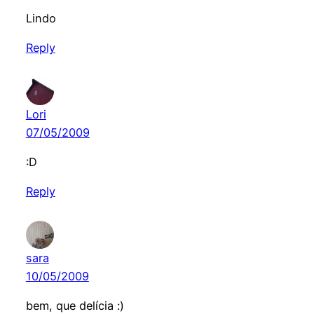
Lindo
Reply
Lori
07/05/2009
:D
Reply
sara
10/05/2009
bem, que delícia :)