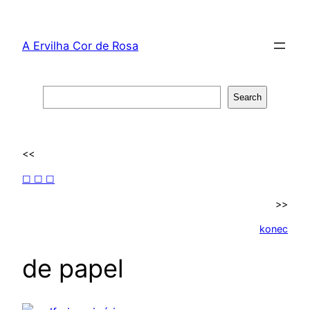
Skip
to
A Ervilha Cor de Rosa
content
Search
Search
<<
☐ ☐ ☐
>>
konec
de papel