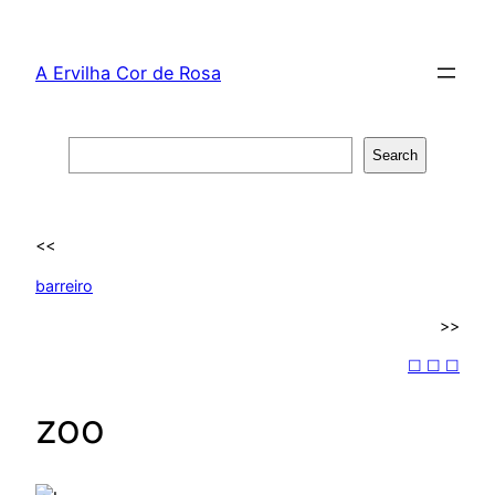
Skip
to
A Ervilha Cor de Rosa
content
Search
Search
<<
barreiro
>>
☐ ☐ ☐
zoo