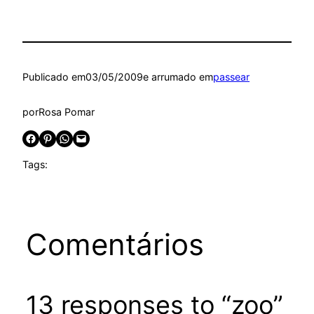
Publicado em
03/05/2009
e arrumado em
passear
por
Rosa Pomar
Share on Facebook
Share on Pinterest
Share on WhatsApp
Email this Page
Tags:
Comentários
13 responses to “zoo”