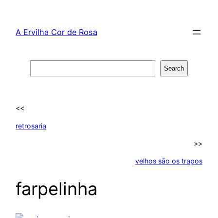
Skip
to
A Ervilha Cor de Rosa
content
Search
Search
<<
retrosaria
>>
velhos são os trapos
farpelinha