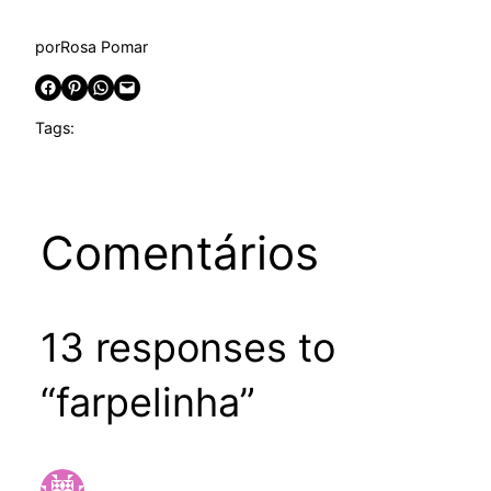
por
Rosa Pomar
Share on Facebook
Share on Pinterest
Share on WhatsApp
Email this Page
Tags:
Comentários
13 responses to
“farpelinha”