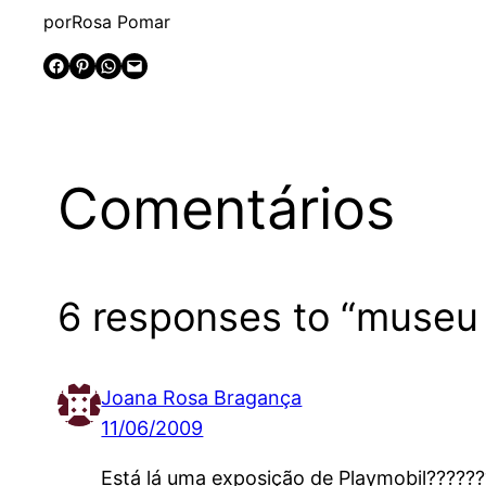
por
Rosa Pomar
Share on Facebook
Share on Pinterest
Share on WhatsApp
Email this Page
Comentários
6 responses to “museu
Joana Rosa Bragança
11/06/2009
Está lá uma exposição de Playmobil??????