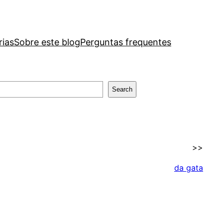
rias
Sobre este blog
Perguntas frequentes
Search
>>
da gata