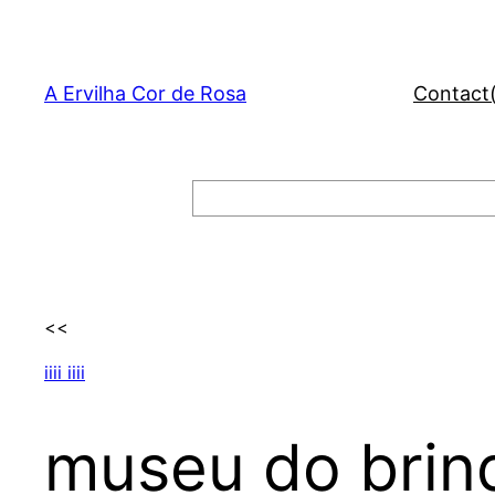
Skip
to
content
A Ervilha Cor de Rosa
Contact
Search
<<
iiii iiii
museu do bri