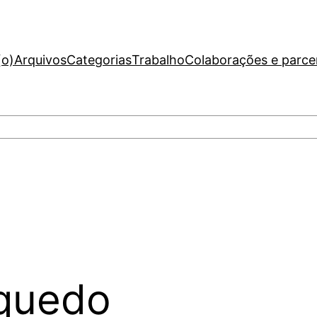
(o)
Arquivos
Categorias
Trabalho
Colaborações e parce
nquedo