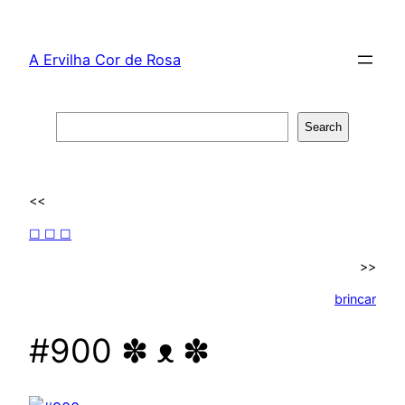
Skip
to
A Ervilha Cor de Rosa
content
Search
Search
<<
☐ ☐ ☐
>>
brincar
#900 ✽ ᴥ ✽