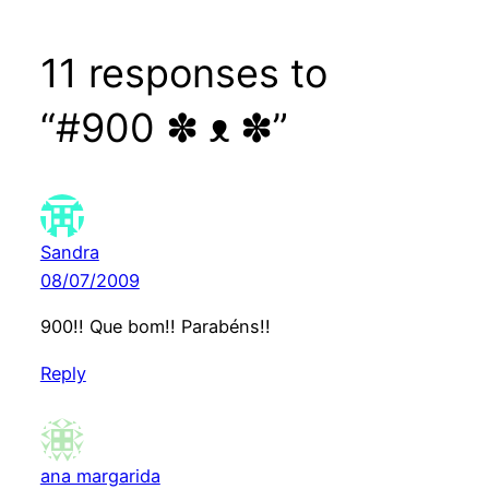
11 responses to
“#900 ✽ ᴥ ✽”
Sandra
08/07/2009
900!! Que bom!! Parabéns!!
Reply
ana margarida