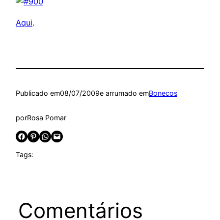
Aqui
.
Publicado em
08/07/2009
e arrumado em
Bonecos
por
Rosa Pomar
Share on Facebook
Share on Pinterest
Share on WhatsApp
Email this Page
Tags:
Comentários