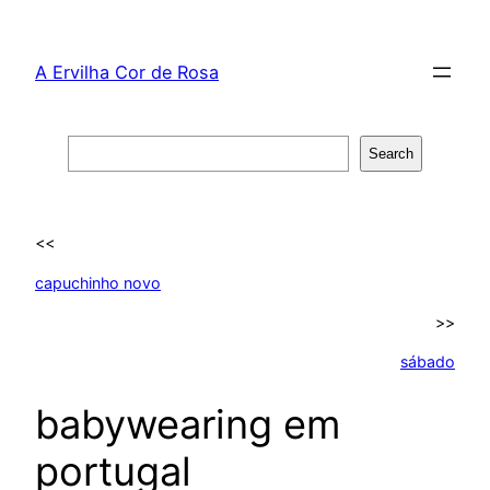
Skip
to
A Ervilha Cor de Rosa
content
Search
Search
<<
capuchinho novo
>>
sábado
babywearing em
portugal