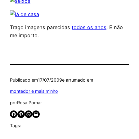
Trago imagens parecidas
todos os anos
. E não
me importo.
Publicado em
17/07/2009
e arrumado em
montedor e mais minho
por
Rosa Pomar
Share on Facebook
Share on Pinterest
Share on WhatsApp
Email this Page
Tags: