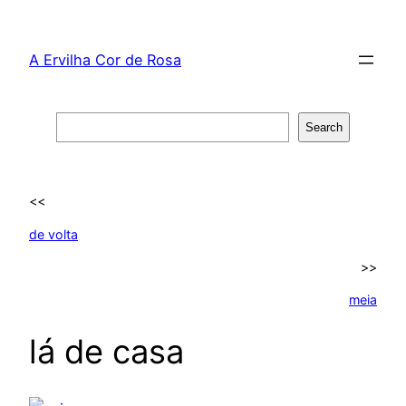
Skip
to
A Ervilha Cor de Rosa
content
Search
Search
<<
de volta
>>
meia
lá de casa