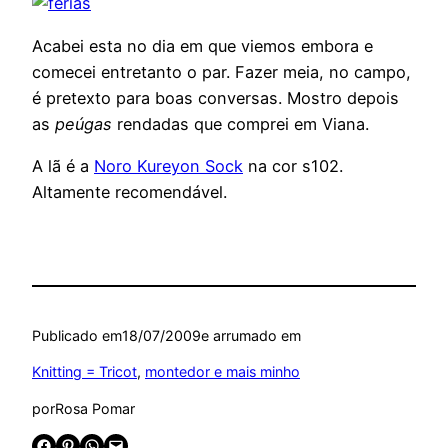
Acabei esta no dia em que viemos embora e
comecei entretanto o par. Fazer meia, no campo,
é pretexto para boas conversas. Mostro depois
as
peúgas
rendadas que comprei em Viana.
A lã é a
Noro Kureyon Sock
na cor s102.
Altamente recomendável.
Publicado em
18/07/2009
e arrumado em
Knitting = Tricot
, 
montedor e mais minho
por
Rosa Pomar
Share on Facebook
Share on Pinterest
Share on WhatsApp
Email this Page