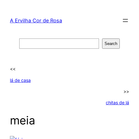
Skip
to
A Ervilha Cor de Rosa
content
Search
Search
<<
lá de casa
>>
chitas de lá
meia