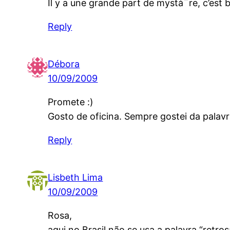
Il y a une grande part de mystà¨re, c’est 
Reply
Débora
10/09/2009
Promete :)
Gosto de oficina. Sempre gostei da palavra,
Reply
Lisbeth Lima
10/09/2009
Rosa,
aqui no Brasil não se usa a palavra “retro