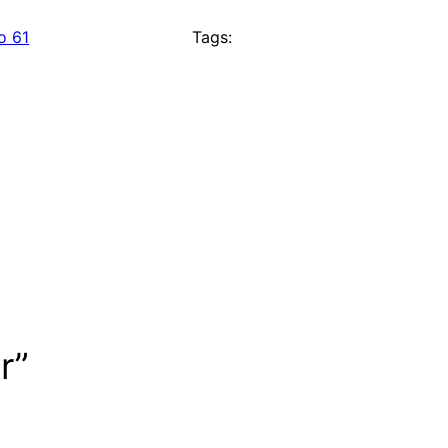
o 61
Tags:
r”