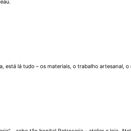
beau.
 está lá tudo – os materiais, o trabalho artesanal, o 
saria”… acho tão bonita! Retrosaria – atelier e loja. 