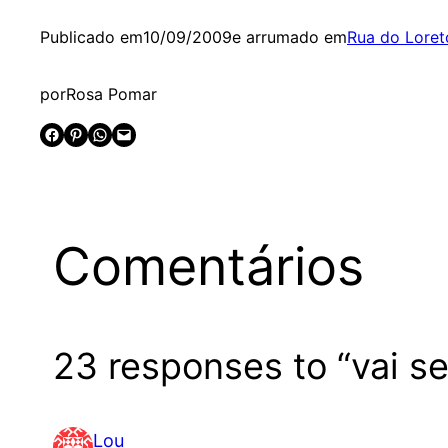
Publicado em
10/09/2009
e arrumado em
Rua do Loret
por
Rosa Pomar
Share on Facebook
Share on Pinterest
Share on WhatsApp
Email this Page
Comentários
23 responses to “vai se
Lou