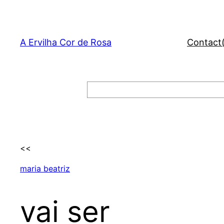
Skip
to
content
A Ervilha Cor de Rosa
Contact
Search
<<
maria beatriz
vai ser