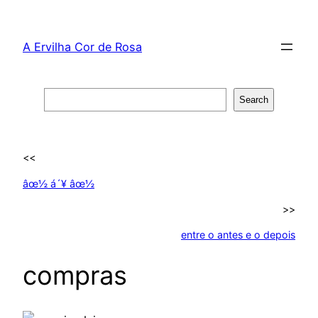
Skip
to
A Ervilha Cor de Rosa
content
Search
Search
<<
âœ½ á´¥ âœ½
>>
entre o antes e o depois
compras