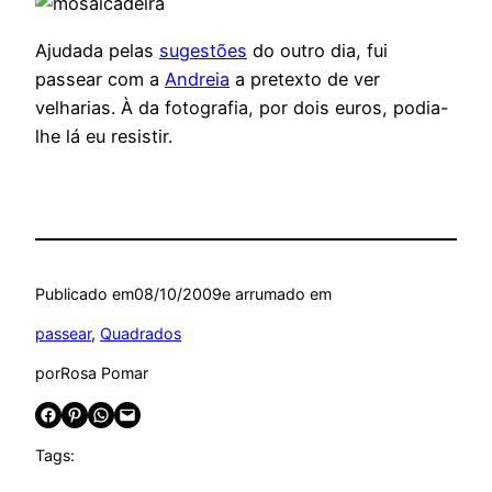
Ajudada pelas
sugestões
do outro dia, fui
passear com a
Andreia
a pretexto de ver
velharias. À da fotografia, por dois euros, podia-
lhe lá eu resistir.
Publicado em
08/10/2009
e arrumado em
passear
, 
Quadrados
por
Rosa Pomar
Share on Facebook
Share on Pinterest
Share on WhatsApp
Email this Page
Tags: