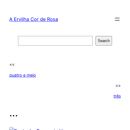
Skip
to
A Ervilha Cor de Rosa
content
Search
Search
<<
quatro e meio
>>
três
…