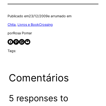
Publicado em
23/12/2009
e arrumado em
Chita
, 
Livros e BookCrossing
por
Rosa Pomar
Share on Facebook
Share on Pinterest
Share on WhatsApp
Email this Page
Tags:
Comentários
5 responses to