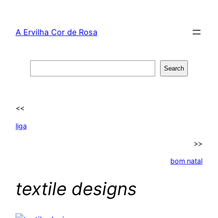
Skip
to
A Ervilha Cor de Rosa
content
Search
Search
<<
liga
>>
bom natal
textile designs