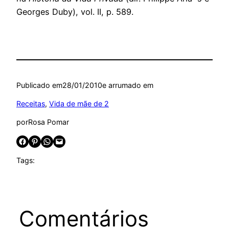
Georges Duby), vol. II, p. 589.
Publicado em
28/01/2010
e arrumado em
Receitas
, 
Vida de mãe de 2
por
Rosa Pomar
Share on Facebook
Share on Pinterest
Share on WhatsApp
Email this Page
Tags:
Comentários