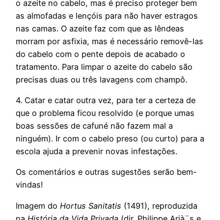
o azeite no cabelo, mas é preciso proteger bem
as almofadas e lençóis para não haver estragos
nas camas. O azeite faz com que as lêndeas
morram por asfixia, mas é necessário removê-las
do cabelo com o pente depois de acabado o
tratamento. Para limpar o azeite do cabelo são
precisas duas ou três lavagens com champô.
4. Catar e catar outra vez, para ter a certeza de
que o problema ficou resolvido (e porque umas
boas sessões de cafuné não fazem mal a
ninguém). Ir com o cabelo preso (ou curto) para a
escola ajuda a prevenir novas infestações.
Os comentários e outras sugestões serão bem-
vindas!
Imagem do
Hortus Sanitatis
(1491), reproduzida
na
História da Vida Privada
(dir. Philippe Arià¨s e