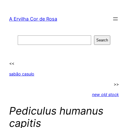
Skip
to
A Ervilha Cor de Rosa
content
Search
Search
<<
sabão casulo
>>
new old stock
Pediculus humanus
capitis