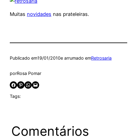
Muitas
novidades
nas prateleiras.
Publicado em
19/01/2010
e arrumado em
Retrosaria
por
Rosa Pomar
Share on Facebook
Share on Pinterest
Share on WhatsApp
Email this Page
Tags:
Comentários