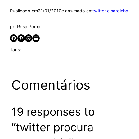
Publicado em
31/01/2010
e arrumado em
twitter e sardinha
por
Rosa Pomar
Share on Facebook
Share on Pinterest
Share on WhatsApp
Email this Page
Tags:
Comentários
19 responses to
“twitter procura