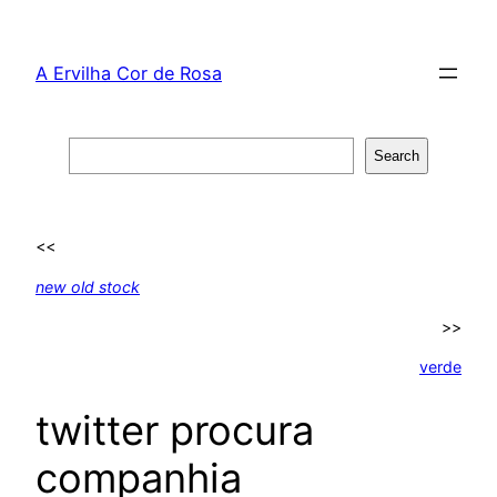
Skip
to
A Ervilha Cor de Rosa
content
Search
Search
<<
new old stock
>>
verde
twitter procura
companhia