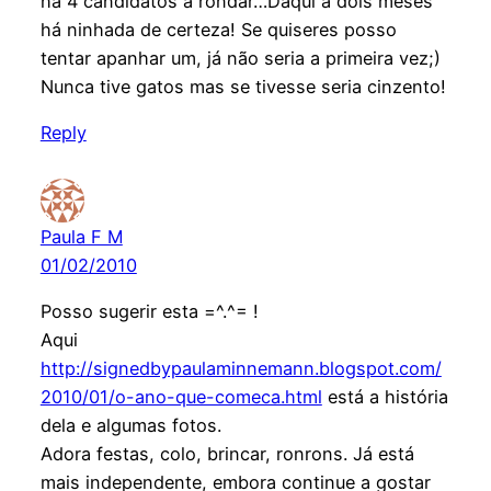
há 4 candidatos a rondar…Daqui a dois meses
há ninhada de certeza! Se quiseres posso
tentar apanhar um, já não seria a primeira vez;)
Nunca tive gatos mas se tivesse seria cinzento!
Reply
Paula F M
01/02/2010
Posso sugerir esta =^.^= !
Aqui
http://signedbypaulaminnemann.blogspot.com/
2010/01/o-ano-que-comeca.html
está a história
dela e algumas fotos.
Adora festas, colo, brincar, ronrons. Já está
mais independente, embora continue a gostar