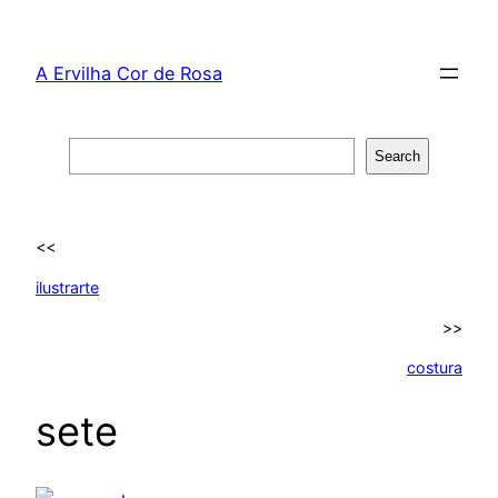
Skip
to
A Ervilha Cor de Rosa
content
Search
Search
<<
ilustrarte
>>
costura
sete