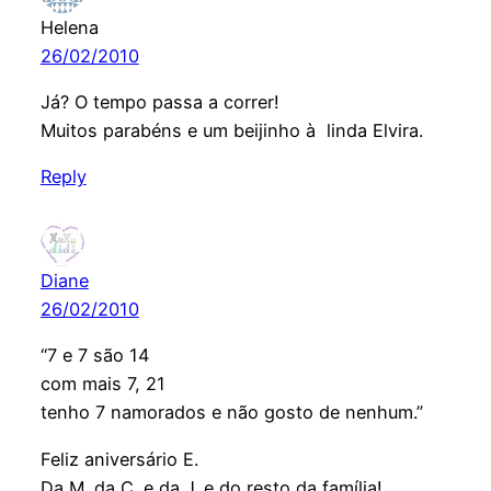
Helena
26/02/2010
Já? O tempo passa a correr!
Muitos parabéns e um beijinho à linda Elvira.
Reply
Diane
26/02/2010
“7 e 7 são 14
com mais 7, 21
tenho 7 namorados e não gosto de nenhum.”
Feliz aniversário E.
Da M. da C. e da J. e do resto da família!