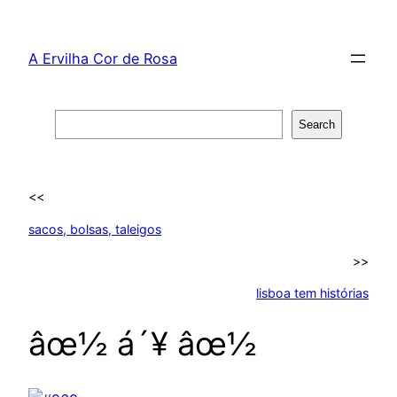
Skip
to
A Ervilha Cor de Rosa
content
Search
Search
<<
sacos, bolsas, taleigos
>>
lisboa tem histórias
âœ½ á´¥ âœ½