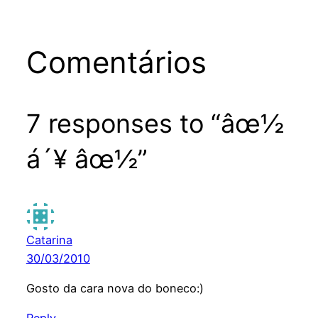
Comentários
7 responses to “âœ½
á´¥ âœ½”
Catarina
30/03/2010
Gosto da cara nova do boneco:)