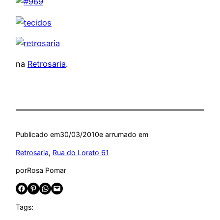
na
Retrosaria
.
Publicado em
30/03/2010
e arrumado em
Retrosaria
, 
Rua do Loreto 61
por
Rosa Pomar
Share on Facebook
Share on Pinterest
Share on WhatsApp
Email this Page
Tags: