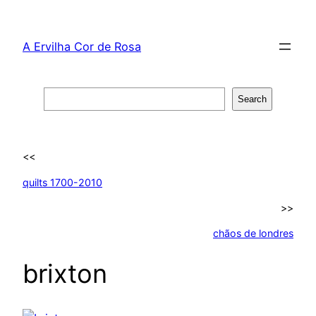
Skip
to
A Ervilha Cor de Rosa
content
Search
Search
<<
quilts 1700-2010
>>
chãos de londres
brixton