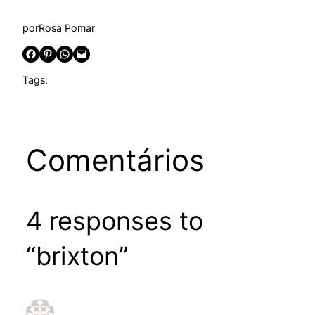
por
Rosa Pomar
Share on Facebook
Share on Pinterest
Share on WhatsApp
Email this Page
Tags:
Comentários
4 responses to
“brixton”