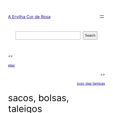
Skip
to
A Ervilha Cor de Rosa
content
Search
Search
<<
elas
>>
jogo das tampas
sacos, bolsas,
taleigos