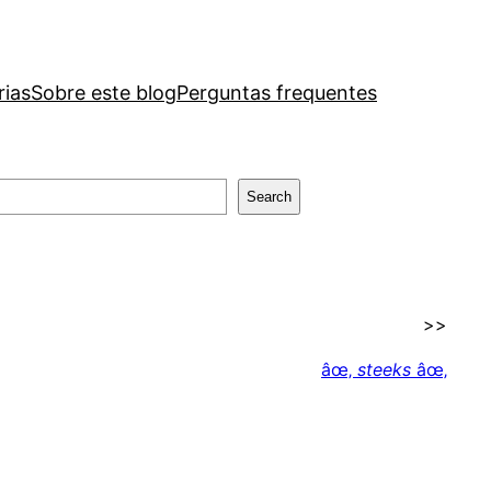
rias
Sobre este blog
Perguntas frequentes
Search
>>
âœ‚
steeks
âœ‚