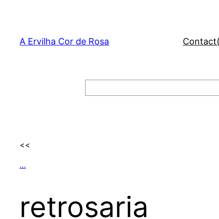
Skip
to
content
A Ervilha Cor de Rosa
Contact
Search
<<
…
retrosaria