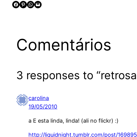
Share on Facebook
Share on Pinterest
Share on WhatsApp
Email this Page
Comentários
3 responses to “retrosa
carolina
19/05/2010
a E esta linda, linda! (ali no flickr) :)
http://liquidnight.tumblr.com/post/16989