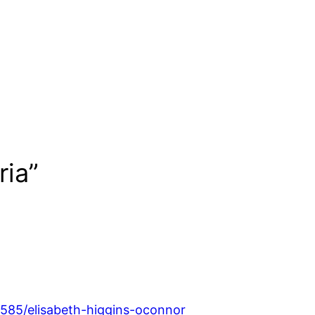
ria”
5585/elisabeth-higgins-oconnor