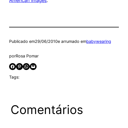
American Images
.
Publicado em
29/06/2010
e arrumado em
babywearing
por
Rosa Pomar
Share on Facebook
Share on Pinterest
Share on WhatsApp
Email this Page
Tags:
Comentários