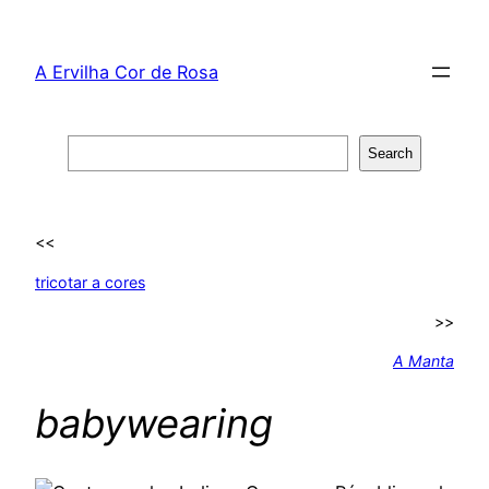
Skip
to
A Ervilha Cor de Rosa
content
Search
Search
<<
tricotar a cores
>>
A Manta
babywearing