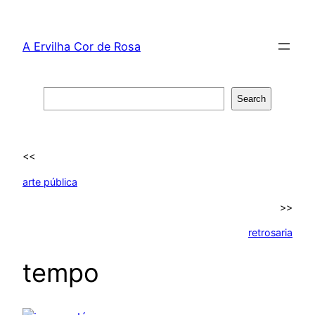
Skip
to
A Ervilha Cor de Rosa
content
Search
Search
<<
arte pública
>>
retrosaria
tempo