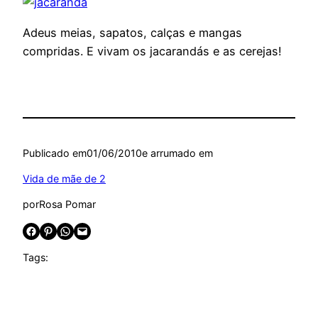
Adeus meias, sapatos, calças e mangas
compridas. E vivam os jacarandás e as cerejas!
Publicado em
01/06/2010
e arrumado em
Vida de mãe de 2
por
Rosa Pomar
Share on Facebook
Share on Pinterest
Share on WhatsApp
Email this Page
Tags: