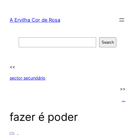
Skip
to
A Ervilha Cor de Rosa
content
Search
Search
<<
sector secundário
>>
…
fazer é poder