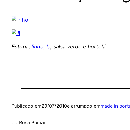
Estopa,
linho
,
lã
, salsa verde e hortelã.
Publicado em
29/07/2010
e arrumado em
made in port
por
Rosa Pomar