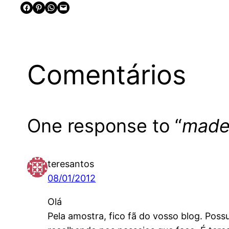
Share on Facebook
Share on Pinterest
Share on WhatsApp
Email this Page
Comentários
One response to “
made 
teresantos
08/01/2012
Olá
Pela amostra, fico fã do vosso blog. Pos