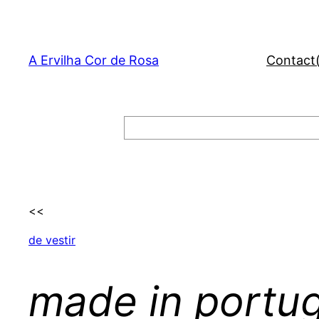
Skip
to
content
A Ervilha Cor de Rosa
Contact
Search
<<
de vestir
made in portug