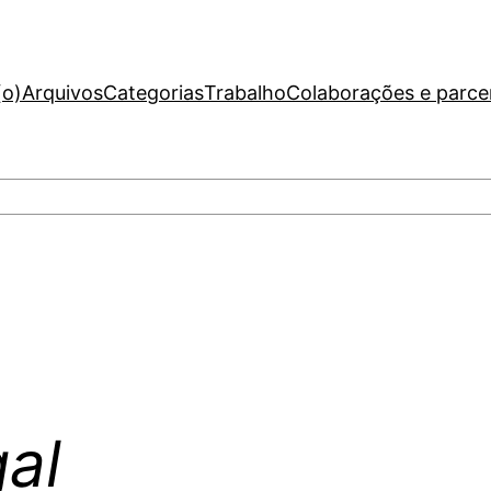
(o)
Arquivos
Categorias
Trabalho
Colaborações e parce
al